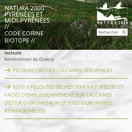
NATURA 2000
PYRÉNÉES ET
MIDI-PYRÉNÉES
//
Rechercher
CODE CORINE
FORMULAIRE
BIOTOPE //
DE
RECHERCHE
Intitulé
Xerobromion du Quercy
PELOUSES SÈCHES CALCAIRES XÉROPHILES
6210 // PELOUSES SÈCHES SEMI-NATURELLES ET
FACIÈS D’EMBUISSONNEMENT SUR CALCAIRES
(FESTUCO-BROMETALIA) [* SITES D’ORCHIDÉES
REMARQUABLES]