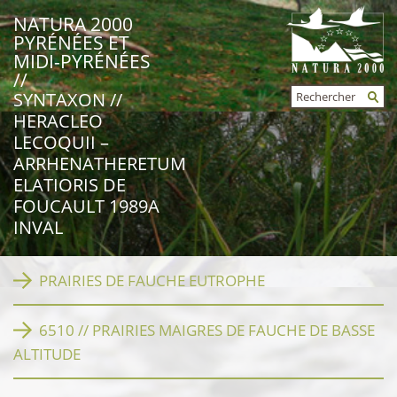
NATURA 2000
PYRÉNÉES ET
MIDI-PYRÉNÉES
//
Rechercher
SYNTAXON //
FORMULAIRE
HERACLEO
DE
RECHERCHE
LECOQUII –
ARRHENATHERETUM
ELATIORIS DE
FOUCAULT 1989A
INVAL
PRAIRIES DE FAUCHE EUTROPHE
6510 // PRAIRIES MAIGRES DE FAUCHE DE BASSE
ALTITUDE