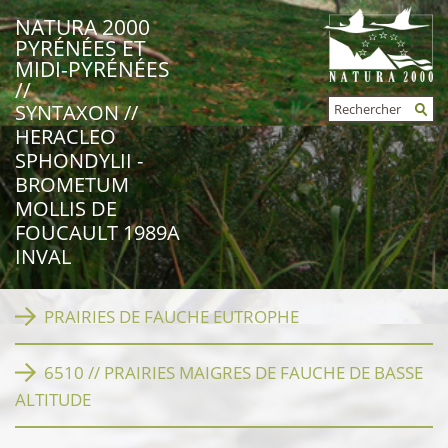
NATURA 2000
PYRÉNÉES ET
MIDI-PYRÉNÉES
//
Rechercher
SYNTAXON //
FORMULAIRE
HERACLEO
DE
RECHERCHE
SPHONDYLII -
BROMETUM
MOLLIS DE
FOUCAULT 1989A
INVAL
PRAIRIES DE FAUCHE EUTROPHE
6510 // PRAIRIES MAIGRES DE FAUCHE DE BASSE
ALTITUDE