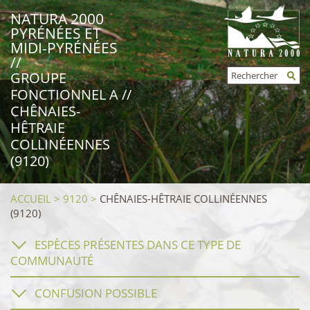
NATURA 2000
PYRÉNÉES ET
MIDI-PYRÉNÉES
//
Rechercher
GROUPE
FORMULAIRE
FONCTIONNEL A //
DE
RECHERCHE
CHÊNAIES-
HÊTRAIE
COLLINÉENNES
(9120)
ACCUEIL
>
9120
>
CHÊNAIES-HÊTRAIE COLLINÉENNES
(9120)
ESPÈCES PRÉSENTES DANS CE TYPE DE
COMMUNAUTÉ
CONFUSION POSSIBLE