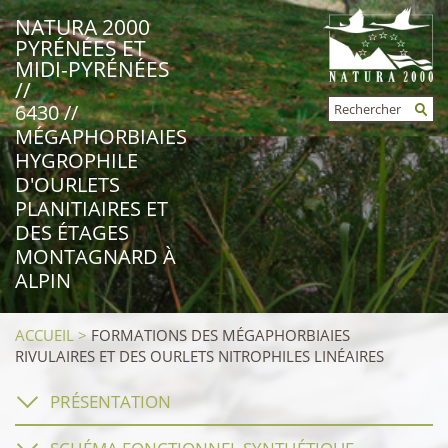
NATURA 2000
PYRÉNÉES ET
MIDI-PYRÉNÉES
//
Rechercher
6430 //
FORMULAIRE
MÉGAPHORBIAIES
DE
RECHERCHE
HYGROPHILE
D'OURLETS
PLANITIAIRES ET
DES ÉTAGES
MONTAGNARD À
ALPIN
ACCUEIL
>
FORMATIONS DES MÉGAPHORBIAIES
RIVULAIRES ET DES OURLETS NITROPHILES LINÉAIRES
PRÉSENTATION